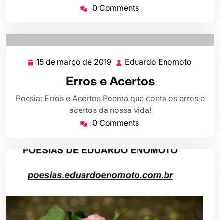
0 Comments
15 de março de 2019
Eduardo Enomoto
15
Eduard
de
Enomo
Erros e Acertos
março
de
Poesia: Erros e Acertos Poema que conta os erros e
2019
acertos da nossa vida!
0 Comments