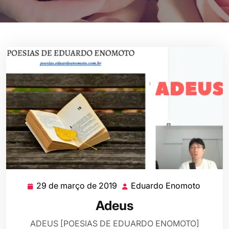
29 de março de 2019
Eduardo Enomoto
29
Eduard
de
Enomo
Adeus
março
de
ADEUS [POESIAS DE EDUARDO ENOMOTO]