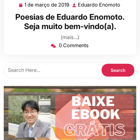
1 de março de 2019
Eduardo Enomoto
1
Eduard
de
Enomot
Poesias de Eduardo Enomoto.
março
Seja muito bem-vindo(a).
de
2019
(mais…)
0 Comments