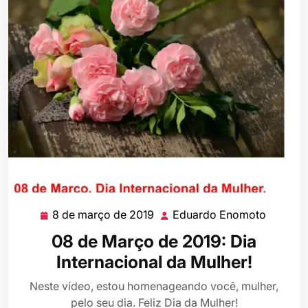
8 de março de 2019
Eduardo Enomoto
8
Eduard
de
Enomot
08 de Março de 2019: Dia
março
Internacional da Mulher!
de
2019
Neste vídeo, estou homenageando você, mulher,
pelo seu dia. Feliz Dia da Mulher!