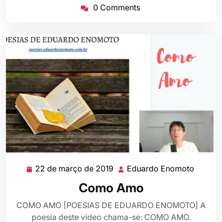
2019
0 Comments
22 de março de 2019
Eduardo Enomoto
22
Eduard
de
Enomo
Como Amo
março
de
COMO AMO [POESIAS DE EDUARDO ENOMOTO] A
2019
poesia deste vídeo chama-se: COMO AMO.