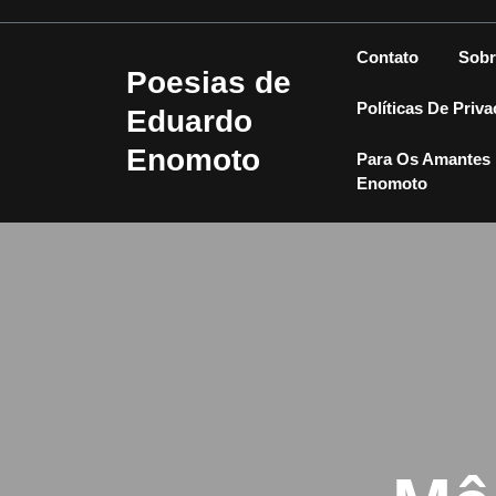
Skip
to
Contato
Sobr
content
Poesias de
Políticas De Priv
Eduardo
Enomoto
Para Os Amantes 
Enomoto