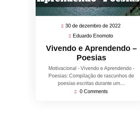
30 de dezembro de 2022
30
de
Eduardo Enomoto
Eduardo
dezemb
Enomoto
Vivendo e Aprendendo –
de
Poesias
2022
Motivacional - Vivendo e Aprendendo -
Poesias: Compilação de rascunhos de
poesias escritas durante um…
0 Comments