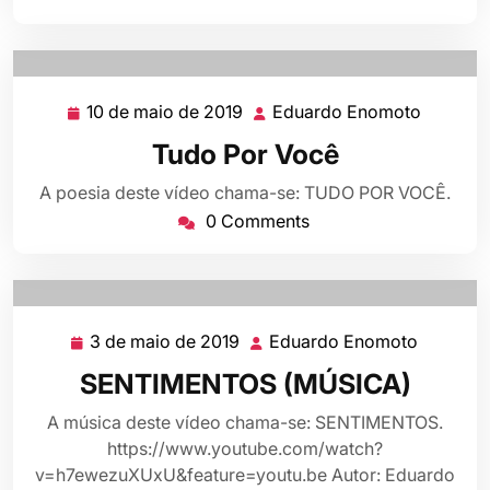
10 de maio de 2019
Eduardo Enomoto
10
Eduard
de
Enomot
Tudo Por Você
maio
de
A poesia deste vídeo chama-se: TUDO POR VOCÊ.
2019
0 Comments
3 de maio de 2019
Eduardo Enomoto
3
Eduardo
de
Enomot
SENTIMENTOS (MÚSICA)
maio
de
A música deste vídeo chama-se: SENTIMENTOS.
2019
https://www.youtube.com/watch?
v=h7ewezuXUxU&feature=youtu.be Autor: Eduardo