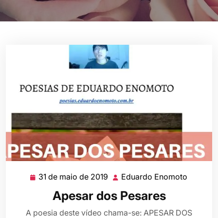
31 de maio de 2019
Eduardo Enomoto
31
Eduard
de
Enomot
Apesar dos Pesares
maio
de
A poesia deste vídeo chama-se: APESAR DOS