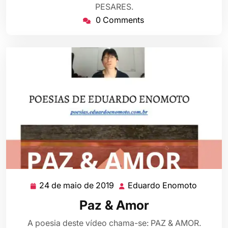
2019
PESARES.
0 Comments
24 de maio de 2019
Eduardo Enomoto
24
Eduard
de
Enomot
Paz & Amor
maio
de
A poesia deste vídeo chama-se: PAZ & AMOR.