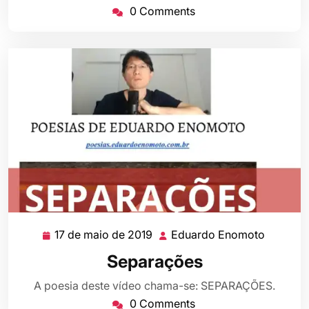
2019
0 Comments
17 de maio de 2019
Eduardo Enomoto
17
Eduard
de
Enomot
Separações
maio
de
A poesia deste vídeo chama-se: SEPARAÇÕES.
2019
0 Comments