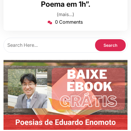
Poema em 1h”.
2019
(mais…)
0 Comments