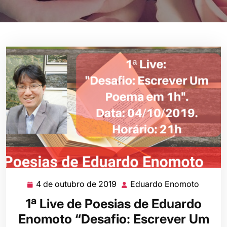
4 de outubro de 2019
Eduardo Enomoto
4
Eduar
de
Enomo
1ª Live de Poesias de Eduardo
outubro
Enomoto “Desafio: Escrever Um
de