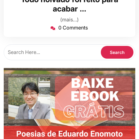
agosto
acabar …
de
2021
(mais…)
0 Comments