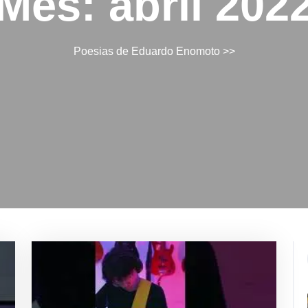
Mês:
abril 202
Poesias de Eduardo Enomoto
>>