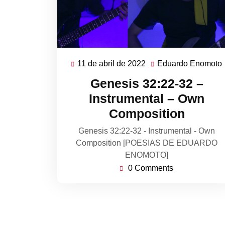
11 de abril de 2022
Eduardo Enomoto
11
de
Genesis 32:22-32 –
abril
Instrumental – Own
de
Composition
2022
Genesis 32:22-32 - Instrumental - Own
Composition [POESIAS DE EDUARDO
ENOMOTO]
0 Comments