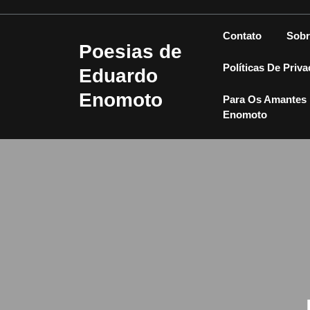
Skip
to
Contato
Sobr
content
Poesias de
Políticas De Priv
Eduardo
Enomoto
Para Os Amantes 
Enomoto