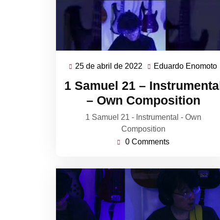
25 de abril de 2022
Eduardo Enomoto
25
de
1 Samuel 21 – Instrumenta
abril
– Own Composition
de
2022
1 Samuel 21 - Instrumental - Own
Composition
0 Comments