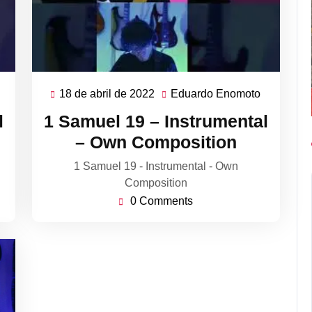
18 de abril de 2022
Eduardo Enomoto
Eduardo
18
Eduardo
Enomoto
de
Enomoto
l
1 Samuel 19 – Instrumental
abril
– Own Composition
de
2022
1 Samuel 19 - Instrumental - Own
Composition
0 Comments