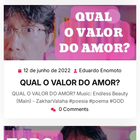
12 de junho de 2022
Eduardo Enomoto
12
Eduard
de
Enomot
QUAL O VALOR DO AMOR?
junho
de
QUAL O VALOR DO AMOR? Music: Endless Beauty
2022
(Main) - ZakharValaha #poesia #poema #GOD
0 Comments