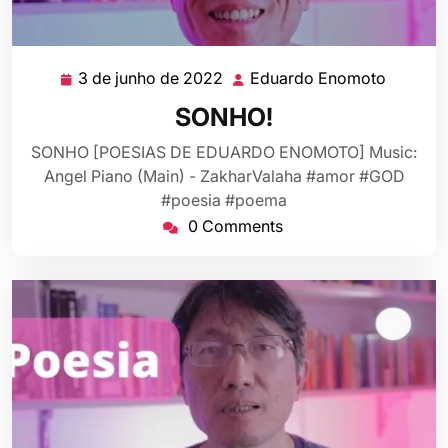
3 de junho de 2022
Eduardo Enomoto
3
Eduard
de
Enomot
SONHO!
junho
de
SONHO [POESIAS DE EDUARDO ENOMOTO] Music:
2022
Angel Piano (Main) - ZakharValaha #amor #GOD
#poesia #poema
0 Comments