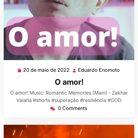
20 de maio de 2022
Eduardo Enomoto
20
Eduard
de
Enomot
O amor!
maio
de
O amor! Music: Romantic Memories (Main) - Zakhar
2022
Valaha #shorts #superação #resiliência #GOD
0 Comments