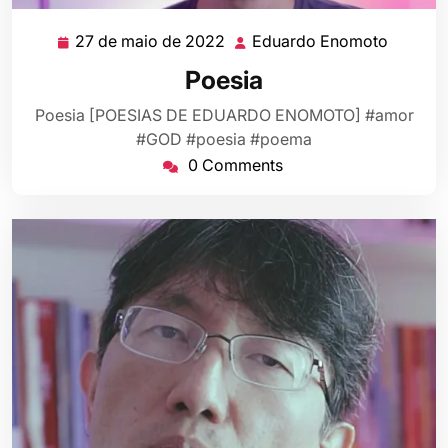
27 de maio de 2022
Eduardo Enomoto
27
Eduard
de
Enomot
Poesia
maio
de
Poesia [POESIAS DE EDUARDO ENOMOTO] #amor
2022
#GOD #poesia #poema
0 Comments