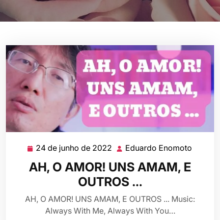
24 de junho de 2022
Eduardo Enomoto
24
Eduard
de
Enomo
AH, O AMOR! UNS AMAM, E
junho
OUTROS …
de
2022
AH, O AMOR! UNS AMAM, E OUTROS ... Music:
Always With Me, Always With You…