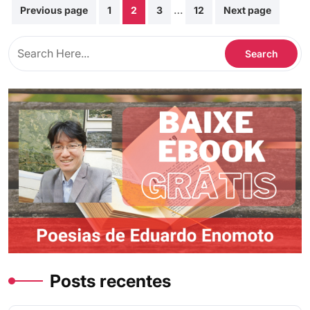
Paginação
…
Previous page
1
2
3
12
Next page
de
posts
Posts recentes