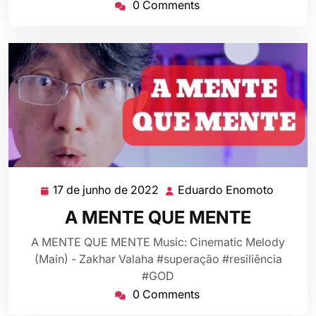
0 Comments
17 de junho de 2022
Eduardo Enomoto
17
Eduard
de
Enomot
A MENTE QUE MENTE
junho
de
A MENTE QUE MENTE Music: Cinematic Melody
2022
(Main) - Zakhar Valaha #superação #resiliência
#GOD
0 Comments