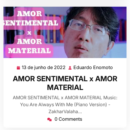
13 de junho de 2022
Eduardo Enomoto
13
Eduard
de
Enomot
AMOR SENTIMENTAL x AMOR
junho
MATERIAL
de
2022
AMOR SENTIMENTAL x AMOR MATERIAL Music:
You Are Always With Me (Piano Version) -
ZakharValaha…
0 Comments