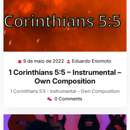
9 de maio de 2022
Eduardo Enomoto
9
Eduard
de
Enomot
1 Corinthians 5:5 – Instrumental –
maio
Own Composition
de
2022
1 Corinthians 5:5 - Instrumental - Own Composition
0 Comments