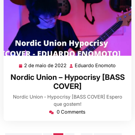
2 de maio de 2022
Eduardo Enomoto
2
Eduard
de
Enomot
Nordic Union – Hypocrisy [BASS
maio
COVER]
de
2022
Nordic Union - Hypocrisy [BASS COVER] Espero
que gostem!
0 Comments