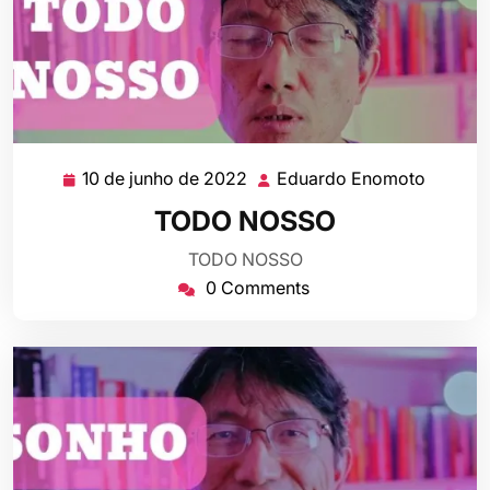
10 de junho de 2022
Eduardo Enomoto
10
Eduard
de
Enomot
TODO NOSSO
junho
de
TODO NOSSO
2022
0 Comments