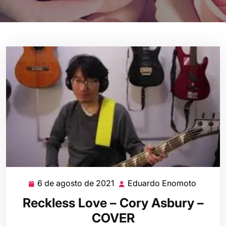
6 de agosto de 2021
Eduardo Enomoto
6
Eduard
de
Enomo
Reckless Love – Cory Asbury –
agosto
COVER
de