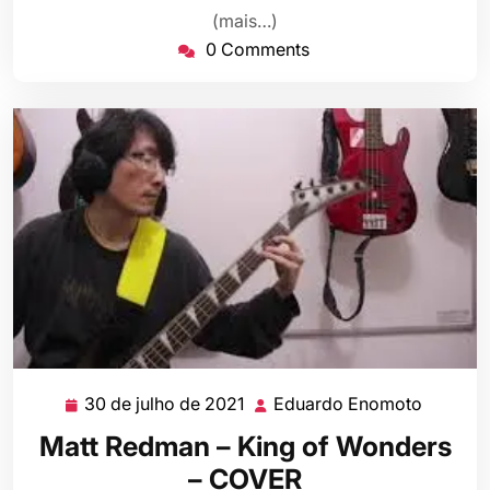
2021
(mais…)
0 Comments
30 de julho de 2021
Eduardo Enomoto
30
Eduard
de
Enomot
Matt Redman – King of Wonders
julho
– COVER
de