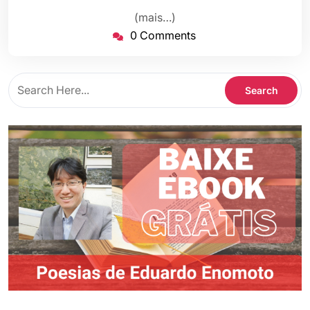
2021
(mais…)
0 Comments