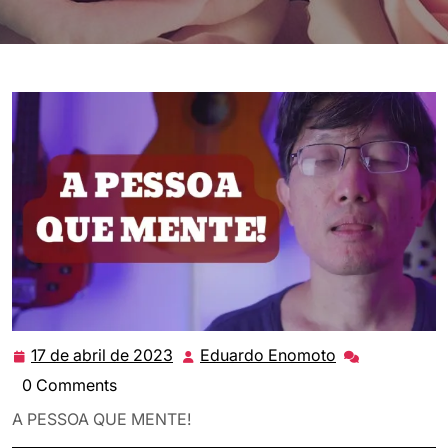
17 de abril de 2023
Eduardo Enomoto
17
Eduardo
de
Enomoto
0 Comments
abril
A PESSOA QUE MENTE!
de