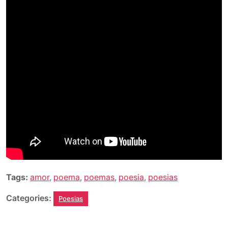
2019
Tags:
amor
,
poema
,
poemas
,
poesia
,
poesias
Categories:
Poesias