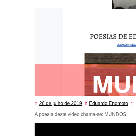
26 de julho de 2019
Eduardo Enomoto
26
Ed
de
En
A poesia deste vídeo chama-se: MUNDOS.
julho
de
2019