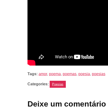
Tags:
amor
,
poema
,
poemas
,
poesia
,
poesias
Categories:
Poesias
Deixe um comentário