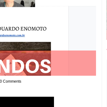
0 Comments
uardo
omoto