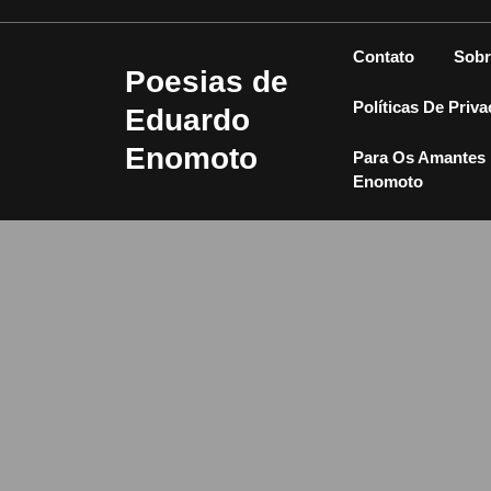
Skip
to
Contato
Sobr
content
Poesias de
Políticas De Priv
Eduardo
Enomoto
Para Os Amantes 
Enomoto