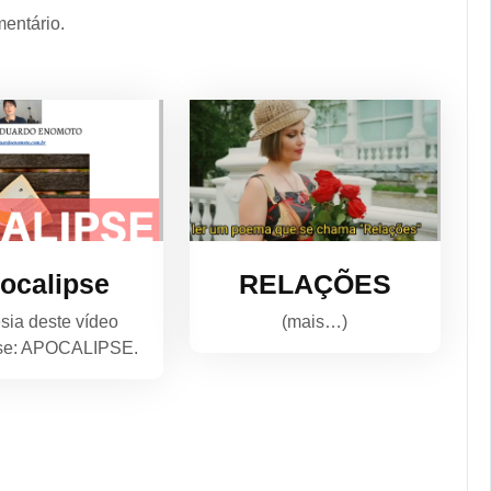
entário.
ocalipse
RELAÇÕES
sia deste vídeo
(mais…)
se: APOCALIPSE.