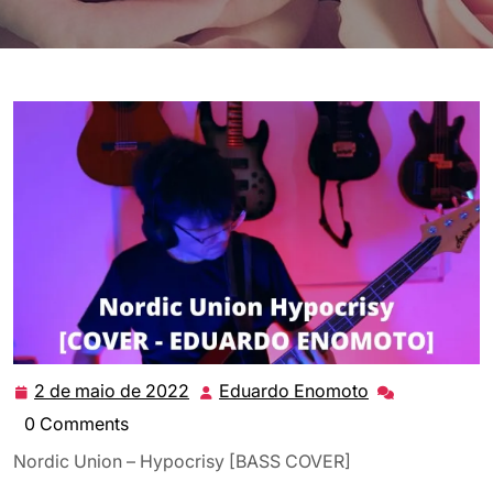
2 de maio de 2022
Eduardo Enomoto
2
Eduardo
de
Enomoto
0 Comments
maio
Nordic Union – Hypocrisy [BASS COVER]
de