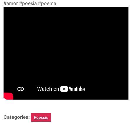
#amor
#poesia
#poema
Categories:
Poesias