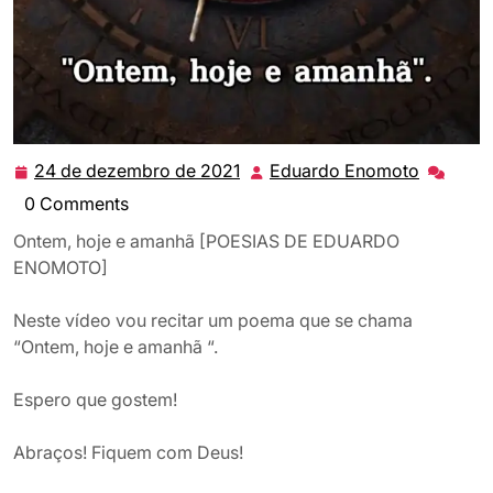
24 de dezembro de 2021
Eduardo Enomoto
24
Eduardo
de
Enomot
0 Comments
dezembro
Ontem, hoje e amanhã [POESIAS DE EDUARDO
de
ENOMOTO]
2021
Neste vídeo vou recitar um poema que se chama
“Ontem, hoje e amanhã “.
Espero que gostem!
Abraços! Fiquem com Deus!